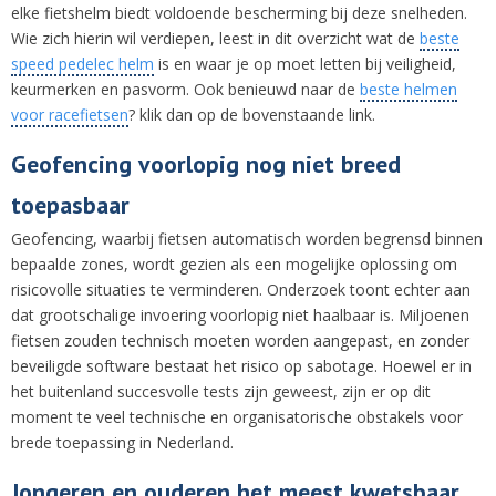
elke fietshelm biedt voldoende bescherming bij deze snelheden.
Wie zich hierin wil verdiepen, leest in dit overzicht wat de
beste
speed pedelec helm
is en waar je op moet letten bij veiligheid,
keurmerken en pasvorm. Ook benieuwd naar de
beste helmen
voor racefietsen
? klik dan op de bovenstaande link.
Geofencing voorlopig nog niet breed
toepasbaar
Geofencing, waarbij fietsen automatisch worden begrensd binnen
bepaalde zones, wordt gezien als een mogelijke oplossing om
risicovolle situaties te verminderen. Onderzoek toont echter aan
dat grootschalige invoering voorlopig niet haalbaar is. Miljoenen
fietsen zouden technisch moeten worden aangepast, en zonder
beveiligde software bestaat het risico op sabotage. Hoewel er in
het buitenland succesvolle tests zijn geweest, zijn er op dit
moment te veel technische en organisatorische obstakels voor
brede toepassing in Nederland.
Jongeren en ouderen het meest kwetsbaar