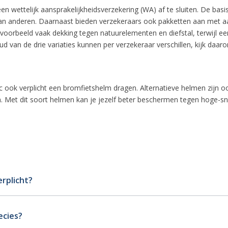
een wettelijk aansprakelijkheidsverzekering (WA) af te sluiten. De b
 van anderen. Daarnaast bieden verzekeraars ook pakketten aan met 
orbeeld vaak dekking tegen natuurelementen en diefstal, terwijl een
d van de drie variaties kunnen per verzekeraar verschillen, kijk daar
 ook verplicht een bromfietshelm dragen. Alternatieve helmen zijn 
. Met dit soort helmen kan je jezelf beter beschermen tegen hoge-sn
rplicht?
ecies?