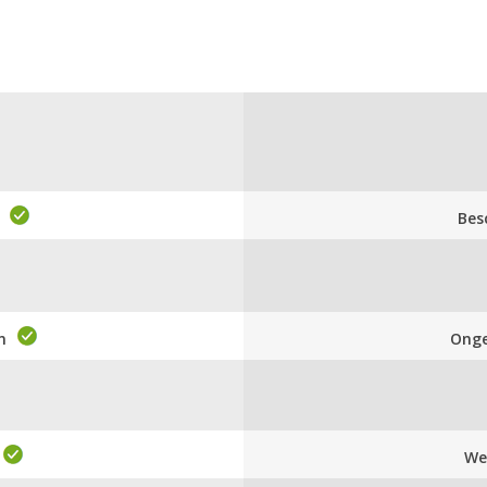
Bes
n
Onge
We