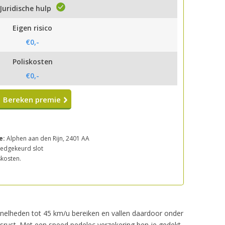
Juridische hulp
Eigen risico
€0,-
Poliskosten
€0,-
Bereken premie
e:
Alphen aan den Rijn, 2401 AA
oedgekeurd slot
skosten.
n snelheden tot 45 km/u bereiken en vallen daardoor onder
srust. Met een speed pedelec verzekering ben je gedekt