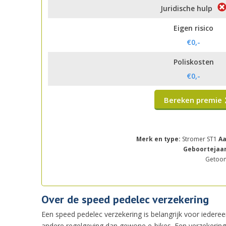
Juridische hulp
Eigen risico
€0,-
Poliskosten
€0,-
Bereken premie
Merk en type:
Stromer ST1
Aa
Geboortejaar
Getoond
Over de speed pedelec verzekering
Een speed pedelec verzekering is belangrijk voor iederee
andere regelgeving dan gewone e-bikes. Een verzekering