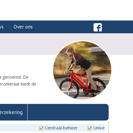
ws
Over ons
e
genoemd. De
erzekeraar biedt de
erzekering
Centraal beheer
Unive