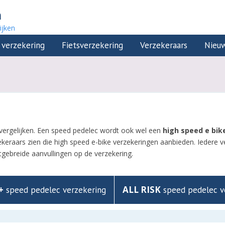
n
ijken
 verzekering
Fietsverzekering
Verzekeraars
Nieu
vergelijken. Een speed pedelec wordt ook wel een
high speed e bik
ekeraars zien die high speed e-bike verzekeringen aanbieden. Iedere v
gebreide aanvullingen op de verzekering.
+
ALL RISK
speed pedelec verzekering
speed pedelec v