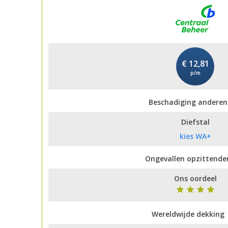
€ 12,81
p/m
Beschadiging anderen
Diefstal
kies WA+
Ongevallen opzittende
Ons oordeel
Wereldwijde dekking