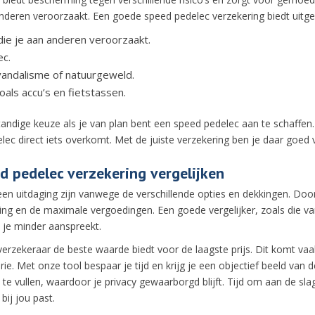
 anderen veroorzaakt. Een goede speed pedelec verzekering biedt uitge
ie je aan anderen veroorzaakt.
ec.
vandalisme of natuurgeweld.
als accu’s en fietstassen.
andige keuze als je van plan bent een speed pedelec aan te schaffen.
elec direct iets overkomt. Met de juiste verzekering ben je daar goed
d pedelec verzekering vergelijken
en uitdaging zijn vanwege de verschillende opties en dekkingen. Door 
ing en de maximale vergoedingen. Een goede vergelijker, zoals die van 
e je minder aanspreekt.
e verzekeraar de beste waarde biedt voor de laagste prijs. Dit komt
ie. Met onze tool bespaar je tijd en krijg je een objectief beeld va
te vullen, waardoor je privacy gewaarborgd blijft. Tijd om aan de sla
bij jou past.