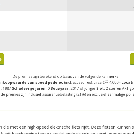
De premies zijn berekend op basis van de volgende kenmerken:
nkoopwaarde van speed pedelec
(incl. accesoires): circa € 4.000,-
Locati
:
1987
Schadevrije jaren:
0
Bouwjaar:
2017 of jonger
Slot:
2 sterren ART g
e premies zijn inclusief assurantiebelasting (21%) en exclusief eenmalige poli
n die met een high-speed elektrische fiets rijdt. Deze fietsen kunne
 biedt bescherming tegen verschillende risico’s en zorgt voor gemoed