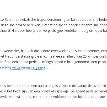
ste fiets met elektrische trapondersteuning en kan daardoor snelhed
m deze snelheid te bereiken. Omdat de speed pedelec hogere snelhede
haard. Hierdoor heb je een verplicht geel kenteken nodig om openba
 tweewieler, hier valt dus iedere tweewieler zoals een brommer, een
et trapondersteuning die maximaal een snelheid van 25 km per uur ku
sche fiets een speed pedelec of high speed e-bike genoemd. Ben je op 
op
e-bike verzekering vergelijken
.
s bestuurder aan een aantal regels voldoen die vanuit de overheid 
k in het bezit zijn van een bromfietsrijbewijs. De speed pedelec moet
bouwde kom wilt rijden, moet je ook voldoen aan de bijbehorende snelh