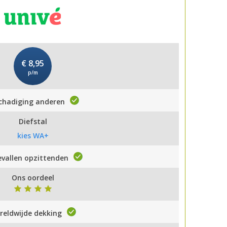
€ 8,95
p/m
chadiging anderen
Diefstal
kies WA+
vallen opzittenden
Ons oordeel
reldwijde dekking