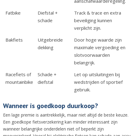
aanschafwaarderegeling.
Fatbike
Diefstal +
Track & trace en extra
schade
beveiliging kunnen
verplicht zijn.
Bakfiets
Uitgebreide
Door hoge waarde zijn
dekking
maximale vergoeding en
slotvoorwaarden
belangrijk.
Racefiets of
Schade +
Let op uitsluitingen bij
mountainbike
diefstal
wedstrijden of sportief
gebruik.
Wanneer is goedkoop duurkoop?
Een lage premie is aantrekkelijk, maar niet altijd de beste keuze.
Een goedkope fietsverzekering kan minder interessant zijn
wanneer belangrijke onderdelen niet of beperkt zijn
meeverzekerd. Vooral bij elektrische fietsen kan schade aan accu,