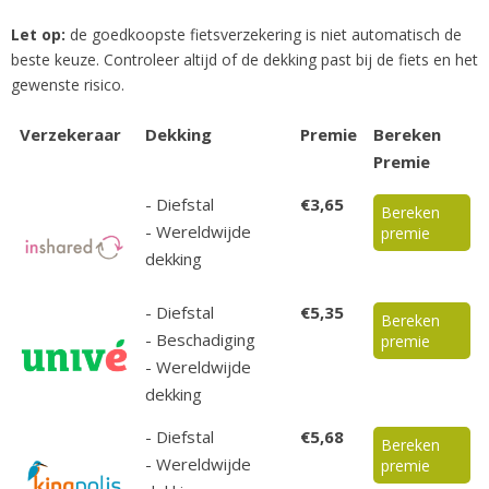
Let op:
de goedkoopste fietsverzekering is niet automatisch de
beste keuze. Controleer altijd of de dekking past bij de fiets en het
gewenste risico.
Verzekeraar
Dekking
Premie
Bereken
Premie
- Diefstal
€3,65
Bereken
- Wereldwijde
premie
dekking
- Diefstal
€5,35
Bereken
- Beschadiging
premie
- Wereldwijde
dekking
- Diefstal
€5,68
Bereken
- Wereldwijde
premie