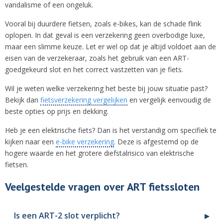
vandalisme of een ongeluk.
Vooral bij duurdere fietsen, zoals e-bikes, kan de schade flink
oplopen. In dat geval is een verzekering geen overbodige luxe,
maar een slimme keuze. Let er wel op dat je altijd voldoet aan de
eisen van de verzekeraar, zoals het gebruik van een ART-
goedgekeurd slot en het correct vastzetten van je fiets.
Wil je weten welke verzekering het beste bij jouw situatie past?
Bekijk dan
fietsverzekering vergelijken
en vergelijk eenvoudig de
beste opties op prijs en dekking.
Heb je een elektrische fiets? Dan is het verstandig om specifiek te
kijken naar een
e-bike verzekering
. Deze is afgestemd op de
hogere waarde en het grotere diefstalrisico van elektrische
fietsen.
Veelgestelde vragen over ART fietssloten
Is een ART-2 slot verplicht?