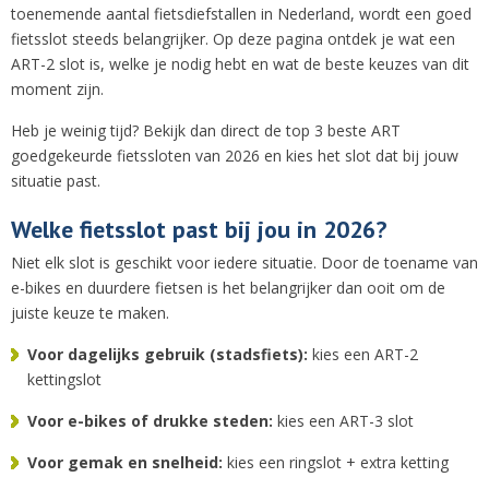
toenemende aantal fietsdiefstallen in Nederland, wordt een goed
fietsslot steeds belangrijker. Op deze pagina ontdek je wat een
ART-2 slot is, welke je nodig hebt en wat de beste keuzes van dit
moment zijn.
Heb je weinig tijd? Bekijk dan direct de top 3 beste ART
goedgekeurde fietssloten van 2026 en kies het slot dat bij jouw
situatie past.
Welke fietsslot past bij jou in 2026?
Niet elk slot is geschikt voor iedere situatie. Door de toename van
e-bikes en duurdere fietsen is het belangrijker dan ooit om de
juiste keuze te maken.
Voor dagelijks gebruik (stadsfiets):
kies een ART-2
kettingslot
Voor e-bikes of drukke steden:
kies een ART-3 slot
Voor gemak en snelheid:
kies een ringslot + extra ketting