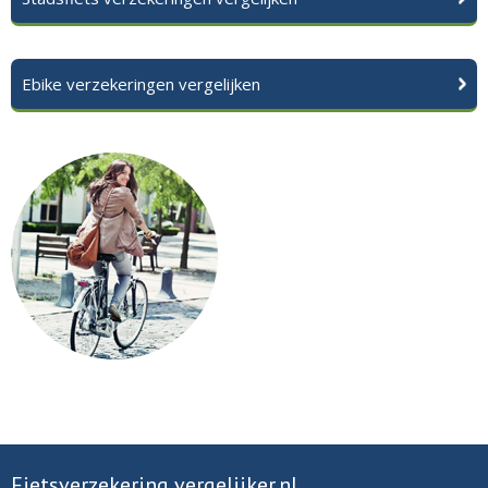
Ebike verzekeringen vergelijken
Fietsverzekering vergelijker.nl