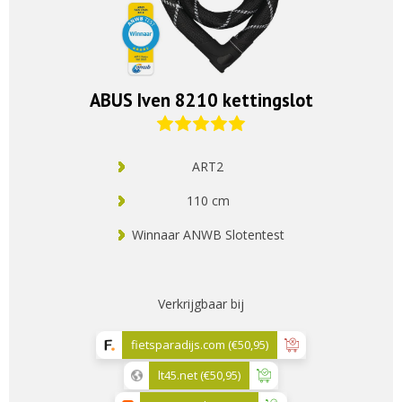
ABUS Iven 8210 kettingslot
ART2
110 cm
Winnaar ANWB Slotentest
Verkrijgbaar bij
fietsparadijs.com
(€50,95)
lt45.net
(€50,95)